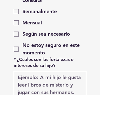
consulta
Semanalmente
Mensual
Según sea necesario
No estoy seguro en este
momento
*
¿Cuáles son las fortalezas e
intereses de su hijo?
¿Su hijo/a tiene algún diagnóstico
de dificultades de aprendizaje? De
ser así, explique.
*
¿Cuáles son sus objetivos