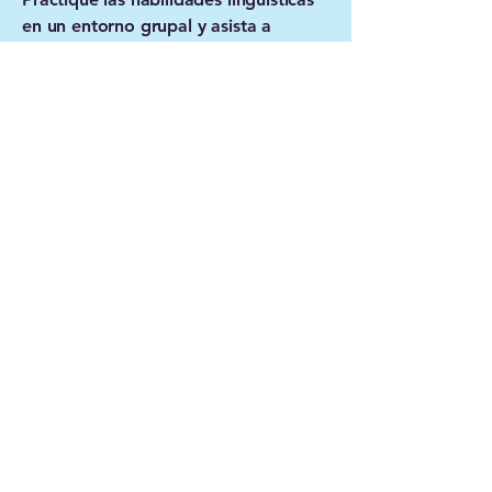
en un entorno grupal y asista a
talleres diseñados para apoyar a los
estudiantes multilingües.
Leer más
Mi propósito
Growing Bright Bilinguals es su
consultor educativo dedicado
que brinda orientación y apoyo
para ayudar a los estudiantes y
las instituciones educativas a
sobresalir. Ya sea que usted sea